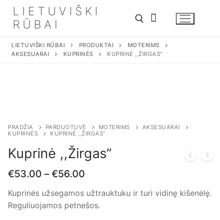
Eiti
LIETUVIŠKI
prie
RŪBAI
turinio
LIETUVIŠKI RŪBAI
PRODUKTAI
MOTERIMS
AKSESUARAI
KUPRINĖS
KUPRINĖ ,,ŽIRGAS”
Ieškoti:
PRADŽIA
PARDUOTUVĖ
MOTERIMS
AKSESUARAI
KUPRINĖS
KUPRINĖ ,,ŽIRGAS”
Kuprinė ,,Žirgas”
€
53.00
–
€
56.00
Kuprinės užsegamos užtrauktuku ir turi vidinę kišenėlę.
Reguliuojamos petnešos.