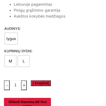
Lietuvoje pagamintas
Pinigų grąžinimo garantija
Aukštos kokybės medžiagos
AUDINYS:
lygus
KUPRINIŲ DYDIS:
M
L
produkto
Į krepšelį
-
+
kiekis:
Kuprinė
,,Žirgas"