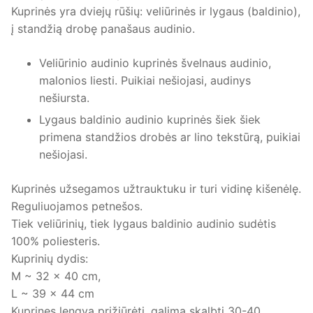
Kuprinės yra dviejų rūšių: veliūrinės ir lygaus (baldinio),
į standžią drobę panašaus audinio.
Veliūrinio audinio kuprinės švelnaus audinio,
malonios liesti. Puikiai nešiojasi, audinys
nešiursta.
Lygaus baldinio audinio kuprinės šiek šiek
primena standžios drobės ar lino tekstūrą, puikiai
nešiojasi.
Kuprinės užsegamos užtrauktuku ir turi vidinę kišenėlę.
Reguliuojamos petnešos.
Tiek veliūrinių, tiek lygaus baldinio audinio sudėtis
100% poliesteris.
Kuprinių dydis:
M ~ 32 x 40 cm,
L ~ 39 x 44 cm
Kuprines lengva prižiūrėti, galima skalbti 30-40