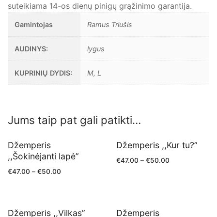
suteikiama 14-os dienų pinigų grąžinimo garantija.
Gamintojas
Ramus Triušis
AUDINYS:
lygus
KUPRINIŲ DYDIS:
M, L
Jums taip pat gali patikti…
Džemperis
Džemperis ,,Kur tu?”
,,Šokinėjanti lapė”
€
47.00
–
€
50.00
€
47.00
–
€
50.00
Džemperis ,,Vilkas”
Džemperis