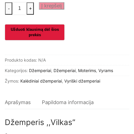
produkto
Į krepšelį
-
+
kiekis:
Džemperis
,,Vilkas"
Produkto kodas:
N/A
Kategorijos:
Džemperiai
,
Džemperiai
,
Moterims
,
Vyrams
Žymos:
Kalėdiniai džemperiai
,
Vyriški džemperiai
Aprašymas
Papildoma informacija
Džemperis ,,Vilkas”