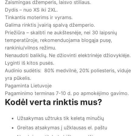
Žaismingas džemperis, laisvo stiliaus.
Dydis – nuo XS iki 2XL.
Tinkantis moterims ir vyrams.
Galima rinktis įvairią spalvą džemperio.
Priežiūra – skalbti ne aukštesnėje, nei 30 laipsnių
temperatūroje, rekomenduojama blogąja pusę,
rankiniu/vilnos režimu.
Nenaudoti baliklių. Ne džiovinti elektrinėje džiovyklėje.
Lyginti iš kitos pusės.
Audinio sudėtis: 80% medvilnė, 20% poliesteris, viduje
yra pūkelis.
Pagaminta Lietuvoje
Pagaminimo terminas 7-10 d. po apmokėjimo gavimo.
Kodėl verta rinktis mus?
Užsakymas užtruks tik keletą minučių
Greitas atsakymas į užklausas el. paštu