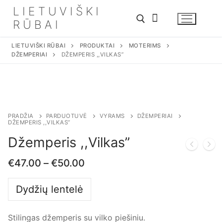
Eiti
LIETUVIŠKI
prie
RŪBAI
turinio
LIETUVIŠKI RŪBAI
PRODUKTAI
MOTERIMS
DŽEMPERIAI
DŽEMPERIS ,,VILKAS”
Ieškoti:
PRADŽIA
PARDUOTUVĖ
VYRAMS
DŽEMPERIAI
DŽEMPERIS ,,VILKAS”
Džemperis ,,Vilkas”
€
47.00
–
€
50.00
Dydžių lentelė
Stilingas džemperis su vilko piešiniu.