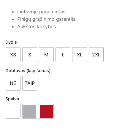
Lietuvoje pagamintas
Pinigų grąžinimo garantija
Aukštos kokybės
Dydis
XS
S
M
L
XL
2XL
Gobtuvas (kapišonas)
NE
TAIP
Spalva