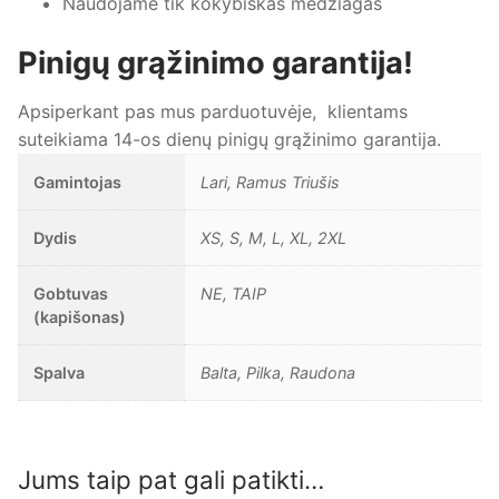
Naudojame tik kokybiškas medžiagas
Pinigų grąžinimo garantija!
Apsiperkant pas mus parduotuvėje, klientams
suteikiama 14-os dienų pinigų grąžinimo garantija.
Gamintojas
Lari, Ramus Triušis
Dydis
XS, S, M, L, XL, 2XL
Gobtuvas
NE, TAIP
(kapišonas)
Spalva
Balta, Pilka, Raudona
Jums taip pat gali patikti…