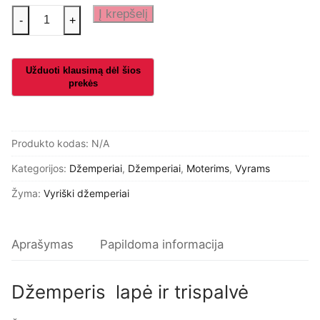
produkto
Į krepšelį
-
+
kiekis:
Džemperis
lapė
ir
trispalvė
Produkto kodas:
N/A
Kategorijos:
Džemperiai
,
Džemperiai
,
Moterims
,
Vyrams
Žyma:
Vyriški džemperiai
Aprašymas
Papildoma informacija
Džemperis lapė ir trispalvė