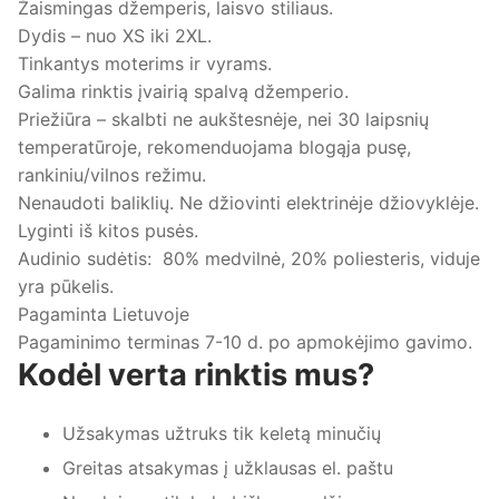
Žaismingas džemperis, laisvo stiliaus.
Dydis – nuo XS iki 2XL.
Tinkantys moterims ir vyrams.
Galima rinktis įvairią spalvą džemperio.
Priežiūra – skalbti ne aukštesnėje, nei 30 laipsnių
temperatūroje, rekomenduojama blogąja pusę,
rankiniu/vilnos režimu.
Nenaudoti baliklių. Ne džiovinti elektrinėje džiovyklėje.
Lyginti iš kitos pusės.
Audinio sudėtis: 80% medvilnė, 20% poliesteris, viduje
yra pūkelis.
Pagaminta Lietuvoje
Pagaminimo terminas 7-10 d. po apmokėjimo gavimo.
Kodėl verta rinktis mus?
Užsakymas užtruks tik keletą minučių
Greitas atsakymas į užklausas el. paštu