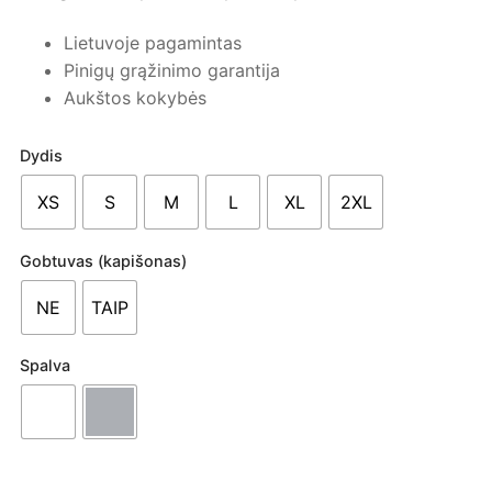
Lietuvoje pagamintas
Pinigų grąžinimo garantija
Aukštos kokybės
Dydis
XS
S
M
L
XL
2XL
Gobtuvas (kapišonas)
NE
TAIP
Spalva