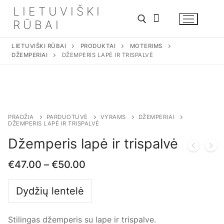
Eiti
LIETUVIŠKI
prie
RŪBAI
turinio
LIETUVIŠKI RŪBAI
PRODUKTAI
MOTERIMS
DŽEMPERIAI
DŽEMPERIS LAPĖ IR TRISPALVĖ
Ieškoti:
PRADŽIA
PARDUOTUVĖ
VYRAMS
DŽEMPERIAI
DŽEMPERIS LAPĖ IR TRISPALVĖ
Džemperis lapė ir trispalvė
€
47.00
–
€
50.00
Dydžių lentelė
Stilingas džemperis su lape ir trispalve.