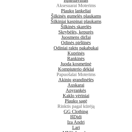
Išpardavimas
Aksesuarai Moterims
Plaukų lankeliai
Šilkinės gumelės plaukams
Šilkiniai kaspinai plaukams
Šilkinės skarelės
Skrybėlės, kepurės
Juosmens diržai
Odinės pirštinės
Odiniai raktų pakabukai
Kuprinės
Rankinės
Juoda kosmetinė
Kompiuterio dėklai
Papuošalai Moterims
Akinių grandinėlės
Auskarai
Apyrankės
Kaklo vėriniai
Plaukų sagė
Rinktis pagal kūrėją
GG Clothing
IšDidi
Iza Andri
Lari