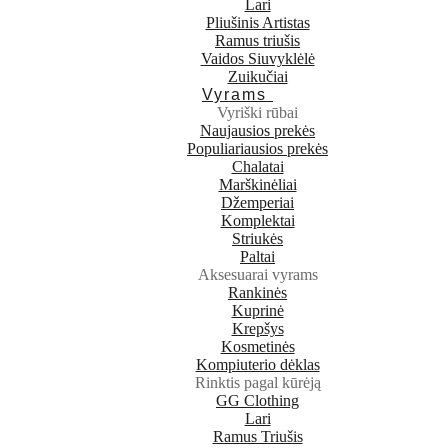
Lari
Pliušinis Artistas
Ramus triušis
Vaidos Siuvyklėlė
Zuikučiai
Vyrams
Vyriški rūbai
Naujausios prekės
Populiariausios prekės
Chalatai
Marškinėliai
Džemperiai
Komplektai
Striukės
Paltai
Aksesuarai vyrams
Rankinės
Kuprinė
Krepšys
Kosmetinės
Kompiuterio dėklas
Rinktis pagal kūrėją
GG Clothing
Lari
Ramus Triušis