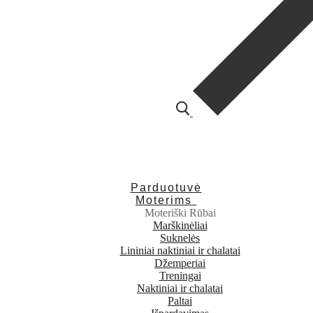
Parduotuvė
Moterims
Moteriški Rūbai
Marškinėliai
Suknelės
Lininiai naktiniai ir chalatai
Džemperiai
Treningai
Naktiniai ir chalatai
Paltai