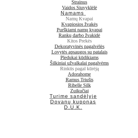
Strainus
Vaidos Siuvyklėlė
Namams
Namų Kvapai
Kvapiosios žvakės
Purškiami namų kvapai
Rankų darbo žvakidė
Kitos Prekės
Dekoratyvinės pagalvėlės
Lovytės apsaugos su patalais
Pledukai kūdikiams
Šilkiniai užvalkalai pagalvėms
Rinktis pagal kūrėją
Adorahome
Ramus Triušis
Ribelle Silk
Zuikučiai
Turime sandėlyje
Dovanų kuponas
D.U.K.