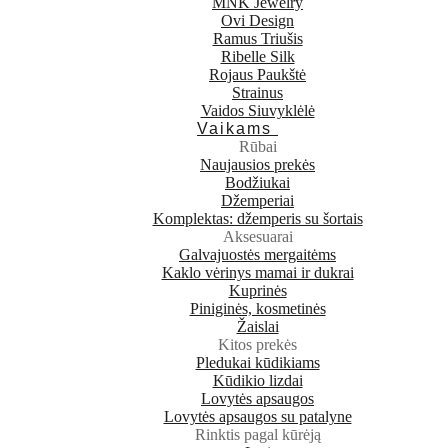
MNK Jewelry
Ovi Design
Ramus Triušis
Ribelle Silk
Rojaus Paukštė
Strainus
Vaidos Siuvyklėlė
Vaikams
Rūbai
Naujausios prekės
Bodžiukai
Džemperiai
Komplektas: džemperis su šortais
Aksesuarai
Galvajuostės mergaitėms
Kaklo vėrinys mamai ir dukrai
Kuprinės
Piniginės, kosmetinės
Žaislai
Kitos prekės
Pledukai kūdikiams
Kūdikio lizdai
Lovytės apsaugos
Lovytės apsaugos su patalyne
Rinktis pagal kūrėją