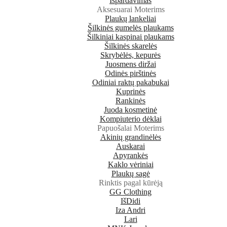
Išpardavimas
Aksesuarai Moterims
Plaukų lankeliai
Šilkinės gumelės plaukams
Šilkiniai kaspinai plaukams
Šilkinės skarelės
Skrybėlės, kepurės
Juosmens diržai
Odinės pirštinės
Odiniai raktų pakabukai
Kuprinės
Rankinės
Juoda kosmetinė
Kompiuterio dėklai
Papuošalai Moterims
Akinių grandinėlės
Auskarai
Apyrankės
Kaklo vėriniai
Plaukų sagė
Rinktis pagal kūrėją
GG Clothing
IšDidi
Iza Andri
Lari