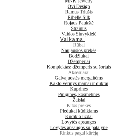
MNK Jewelry
Ovi Design
Ramus Triušis
Ribelle Silk
Rojaus Paukštė
Strainus
Vaidos Siuvyklėlė
Vaikams
Rūbai
Naujausios prekės
Bodžiukai
Džemperiai
Komplektas: džemperis su šortais
Aksesuarai
Galvajuostės mergaitėms
Kaklo vėrinys mamai ir dukrai
Kuprinės
Piniginės, kosmetinės
Žaislai
Kitos prekės
Pledukai kūdikiams
Kūdikio lizdai
Lovytės apsaugos
Lovytės apsaugos su patalyne
Rinktis pagal kūrėją