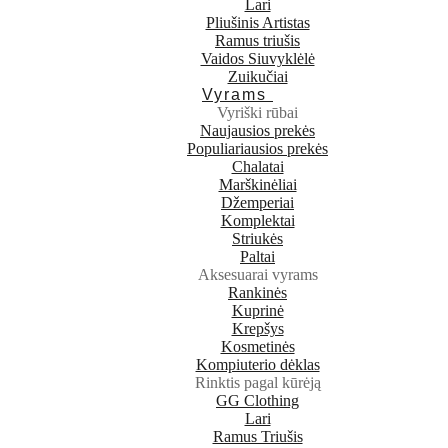
Lari
Pliušinis Artistas
Ramus triušis
Vaidos Siuvyklėlė
Zuikučiai
Vyrams
Vyriški rūbai
Naujausios prekės
Populiariausios prekės
Chalatai
Marškinėliai
Džemperiai
Komplektai
Striukės
Paltai
Aksesuarai vyrams
Rankinės
Kuprinė
Krepšys
Kosmetinės
Kompiuterio dėklas
Rinktis pagal kūrėją
GG Clothing
Lari
Ramus Triušis