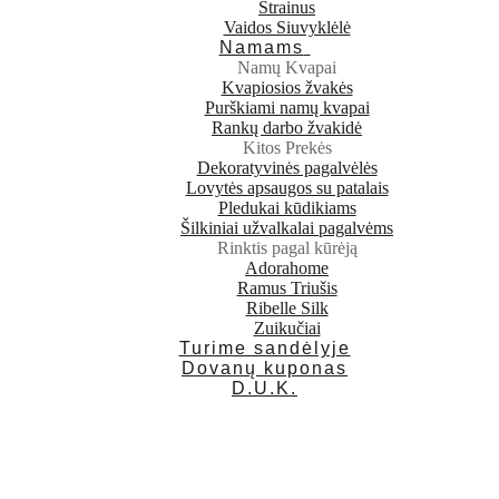
Strainus
Vaidos Siuvyklėlė
Namams
Namų Kvapai
Kvapiosios žvakės
Purškiami namų kvapai
Rankų darbo žvakidė
Kitos Prekės
Dekoratyvinės pagalvėlės
Lovytės apsaugos su patalais
Pledukai kūdikiams
Šilkiniai užvalkalai pagalvėms
Rinktis pagal kūrėją
Adorahome
Ramus Triušis
Ribelle Silk
Zuikučiai
Turime sandėlyje
Dovanų kuponas
D.U.K.