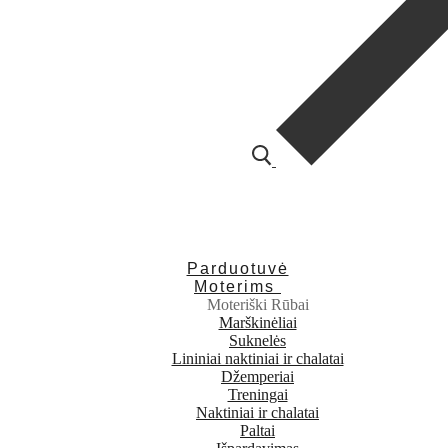
Parduotuvė
Moterims
Moteriški Rūbai
Marškinėliai
Suknelės
Lininiai naktiniai ir chalatai
Džemperiai
Treningai
Naktiniai ir chalatai
Paltai