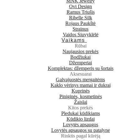
MNK Jewelry
Ovi Design
Ramus Triušis
Ribelle Silk
Rojaus Paukštė
Strainus
Vaidos Siuvyklėlė
Vaikams
Rūbai
Naujausios prekės
Bodžiukai
Džemperiai
Komplektas: džemperis su šortais
Aksesuarai
Galvajuostės mergaitėms
Kaklo vėrinys mamai ir dukrai
Kuprinės
Piniginės, kosmetinės
Žaislai
Kitos prekės
Pledukai kūdikiams
Kūdikio lizdai
Lovytės apsaugos
Lovytės apsaugos su patalyne
Rinktis pagal kūrėją