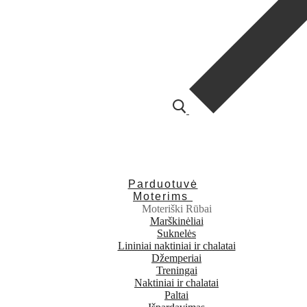
Parduotuvė
Moterims
Moteriški Rūbai
Marškinėliai
Suknelės
Lininiai naktiniai ir chalatai
Džemperiai
Treningai
Naktiniai ir chalatai
Paltai