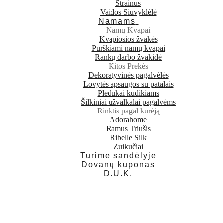
Strainus
Vaidos Siuvyklėlė
Namams
Namų Kvapai
Kvapiosios žvakės
Purškiami namų kvapai
Rankų darbo žvakidė
Kitos Prekės
Dekoratyvinės pagalvėlės
Lovytės apsaugos su patalais
Pledukai kūdikiams
Šilkiniai užvalkalai pagalvėms
Rinktis pagal kūrėją
Adorahome
Ramus Triušis
Ribelle Silk
Zuikučiai
Turime sandėlyje
Dovanų kuponas
D.U.K.