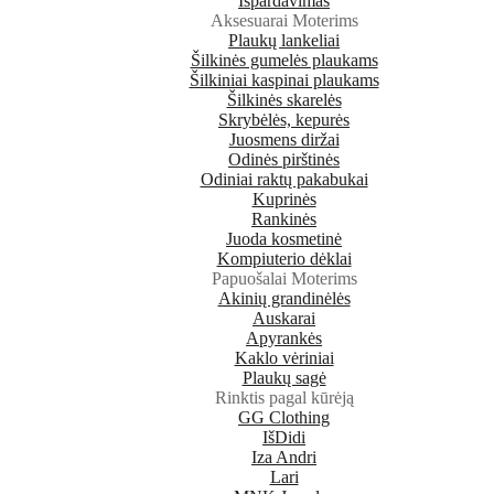
Išpardavimas
Aksesuarai Moterims
Plaukų lankeliai
Šilkinės gumelės plaukams
Šilkiniai kaspinai plaukams
Šilkinės skarelės
Skrybėlės, kepurės
Juosmens diržai
Odinės pirštinės
Odiniai raktų pakabukai
Kuprinės
Rankinės
Juoda kosmetinė
Kompiuterio dėklai
Papuošalai Moterims
Akinių grandinėlės
Auskarai
Apyrankės
Kaklo vėriniai
Plaukų sagė
Rinktis pagal kūrėją
GG Clothing
IšDidi
Iza Andri
Lari