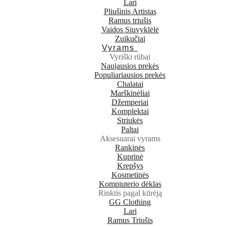
Lari
Pliušinis Artistas
Ramus triušis
Vaidos Siuvyklėlė
Zuikučiai
Vyrams
Vyriški rūbai
Naujausios prekės
Populiariausios prekės
Chalatai
Marškinėliai
Džemperiai
Komplektai
Striukės
Paltai
Aksesuarai vyrams
Rankinės
Kuprinė
Krepšys
Kosmetinės
Kompiuterio dėklas
Rinktis pagal kūrėją
GG Clothing
Lari
Ramus Triušis