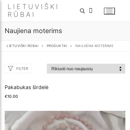
Eiti
LIETUVIŠKI
prie
RŪBAI
turinio
Naujiena moterims
Ieškoti:
LIETUVIŠKI RŪBAI
PRODUKTAI
NAUJIENA MOTERIMS
FILTER
Pakabukas širdelė
€
10.00