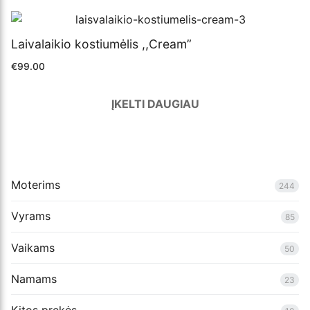
Laivalaikio kostiumėlis ,,Cream”
€
99.00
ĮKELTI DAUGIAU
Moterims
244
Vyrams
85
Vaikams
50
Namams
23
Kitos prekės