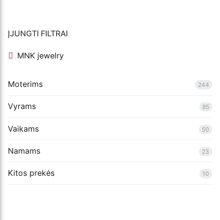
ĮJUNGTI FILTRAI
MNK jewelry
Moterims
244
Vyrams
85
Vaikams
50
Namams
23
Kitos prekės
10