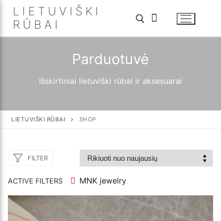
Eiti
LIETUVIŠKI
prie
RŪBAI
turinio
Parduotuvė
Ieškoti:
Išskirtiniai lietuviški rūbai ir aksesuarai
LIETUVIŠKI RŪBAI
SHOP
FILTER
MNK jewelry
ACTIVE FILTERS