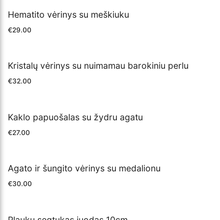
Hematito vėrinys su meškiuku
€
29.00
Kristalų vėrinys su nuimamau barokiniu perlu
€
32.00
Kaklo papuošalas su žydru agatu
€
27.00
Agato ir šungito vėrinys su medalionu
€
30.00
Plaukų segtukas juodas 10cm