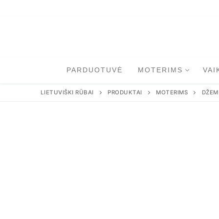
Eiti
prie
turinio
PARDUOTUVĖ
MOTERIMS
VAI
LIETUVIŠKI RŪBAI
PRODUKTAI
MOTERIMS
DŽEM