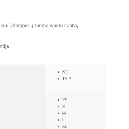
iniu. Džemperių turime įvairių spalvų.
ntija
NE
TAIP
XS
S
M
L
XL