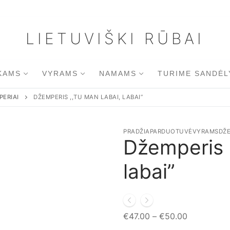
LIETUVIŠKI RŪBAI
KAMS
VYRAMS
NAMAMS
TURIME SANDĖL
PERIAI
DŽEMPERIS ,,TU MAN LABAI, LABAI”
PRADŽIA
PARDUOTUVĖ
VYRAMS
DŽE
Džemperis ,
labai”
€
47.00
–
€
50.00