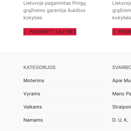
Lietuvoje pagamintas Pinigų
Lietuvoj
grąžinimo garantija Aukštos
grąžinim
kokybės
kokybės
PASIRINKTI SAVYBES
PASI
KATEGORIJOS
SVARBI
Moterims
Apie Mu
Vyrams
Mano Pa
Vaikams
Straipsn
Namams
D. U. K.