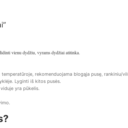
i”
idinti vienu dydžiu, vyrams dydžiai atitinka.
nių temperatūroje, rekomenduojama blogąja pusę, rankiniu/vi
klėje. Lyginti iš kitos pusės.
viduje yra pūkelis.
vimo.
s?