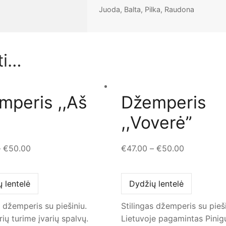
Juoda, Balta, Pilka, Raudona
ti…
mperis ,,Aš
Džemperis
,,Voverė”
–
€
50.00
€
47.00
–
€
50.00
 lentelė
Dydžių lentelė
s džemperis su piešiniu.
Stilingas džemperis su pieši
ų turime įvarių spalvų.
Lietuvoje pagamintas Pinig