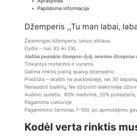
Aprašymas
Papildoma informacija
Džemperis ,,Tu man labai, laba
Žaismingas džemperis, laisvo stiliaus.
Dydis – nuo XS iki 2XL.
Atidžiai pasirinkite džemperio dydį: moterims džemperiai d
Tinkantys moterims ir vyrams.
Galima rinktis įvairią spalvą džemperio.
Priežiūra – skalbti ne aukštesnėje, nei 30 laips
Nenaudoti baliklių. Ne džiovinti elektrinėje džiovy
Audinio sudėtis: 80% medvilnė, 20% poliesteris, 
Pagaminta Lietuvoje
Pagaminimo terminas 7-10d. po apmokėjimo ga
Kodėl verta rinktis mu