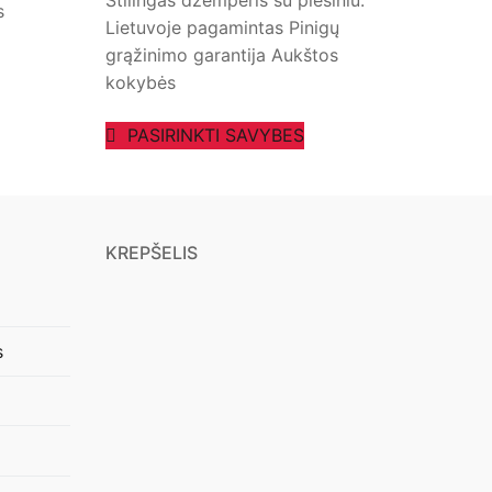
Stilingas džemperis su piešiniu.
s
Lietuvoje pagamintas Pinigų
grąžinimo garantija Aukštos
kokybės
PASIRINKTI SAVYBES
KREPŠELIS
s