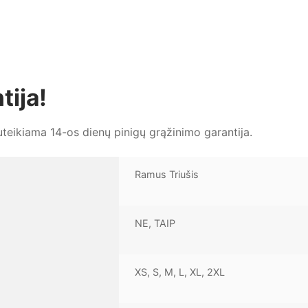
tija!
eikiama 14-os dienų pinigų grąžinimo garantija.
Ramus Triušis
NE, TAIP
XS, S, M, L, XL, 2XL