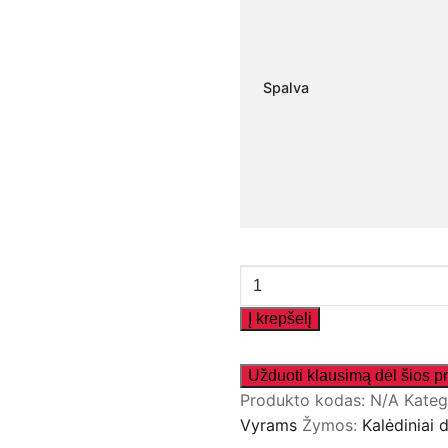
Spalva
produkto
kiekis:
Į krepšelį
Džemperis
,,Tu
man
Produkto kodas:
N/A
Kateg
labai,
Vyrams
Žymos:
Kalėdiniai 
labai"