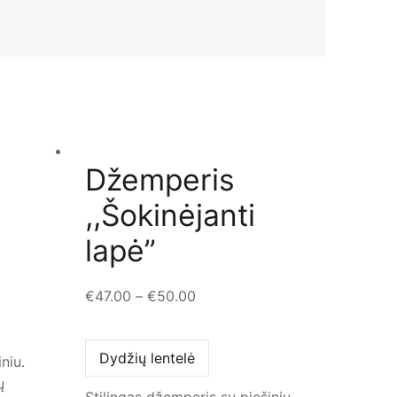
Džemperis
,,Šokinėjanti
lapė”
€
47.00
–
€
50.00
Dydžių lentelė
niu.
ų