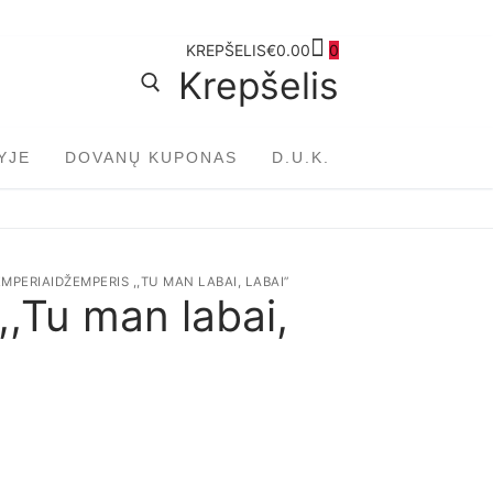
KREPŠELIS
€
0.00
0
Krepšelis
YJE
DOVANŲ KUPONAS
D.U.K.
Ieškoti:
MPERIAI
DŽEMPERIS ,,TU MAN LABAI, LABAI”
,Tu man labai,