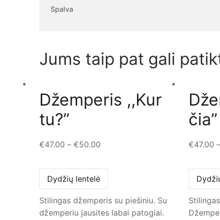
Spalva
Jums taip pat gali patik
Džemperis ,,Kur
Dže
tu?”
čia”
€
47.00
–
€
50.00
€
47.00
Dydžių lentelė
Dydžių
Stilingas džemperis su piešiniu. Su
Stilinga
džemperiu jausites labai patogiai.
Džemperi