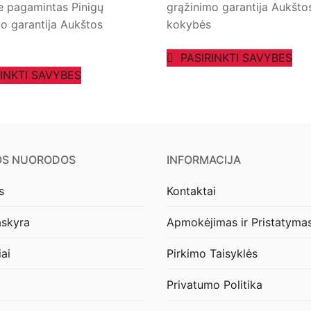
e pagamintas Pinigų
grąžinimo garantija Aukšto
o garantija Aukštos
kokybės
PASIRINKTI SAVYBES
RINKTI SAVYBES
OS NUORODOS
INFORMACIJA
s
Kontaktai
skyra
Apmokėjimas ir Pristatyma
iai
Pirkimo Taisyklės
Privatumo Politika