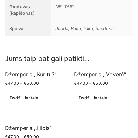
Gobtuvas
NE, TAIP
(kapišonas)
Spalva
Juoda, Balta, Pilka, Raudona
Jums taip pat gali patikti…
Džemperis ,,Kur tu?”
Džemperis ,,Voverė”
€
47.00
–
€
50.00
€
47.00
–
€
50.00
Dydžių lentelė
Dydžių lentelė
Džemperis ,,Hipis”
€
47.00
–
€
50.00