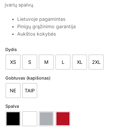
įvarių spalvų.
Lietuvoje pagamintas
Pinigų grąžinimo garantija
Aukštos kokybės
Dydis
XS
S
M
L
XL
2XL
Gobtuvas (kapišonas)
NE
TAIP
Spalva