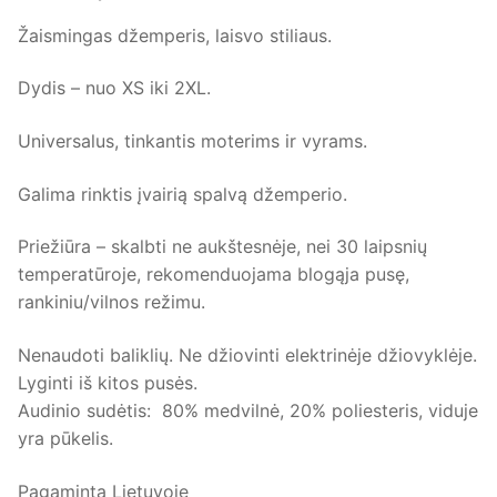
Žaismingas džemperis, laisvo stiliaus.
Dydis – nuo XS iki 2XL.
Universalus, tinkantis moterims ir vyrams.
Galima rinktis įvairią spalvą džemperio.
Priežiūra – skalbti ne aukštesnėje, nei 30 laipsnių
temperatūroje, rekomenduojama blogąja pusę,
rankiniu/vilnos režimu.
Nenaudoti baliklių. Ne džiovinti elektrinėje džiovyklėje.
Lyginti iš kitos pusės.
Audinio sudėtis: 80% medvilnė, 20% poliesteris, viduje
yra pūkelis.
Pagaminta Lietuvoje