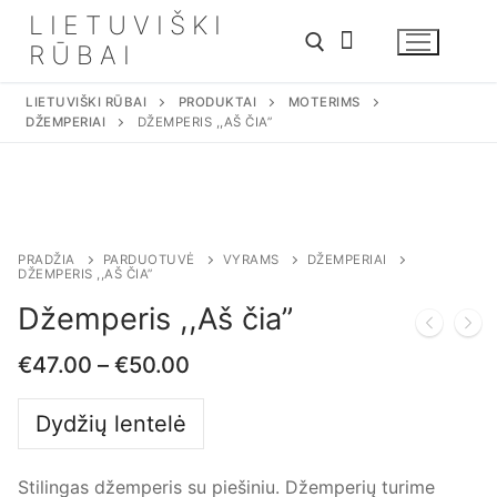
Eiti
LIETUVIŠKI
prie
RŪBAI
turinio
LIETUVIŠKI RŪBAI
PRODUKTAI
MOTERIMS
DŽEMPERIAI
DŽEMPERIS ,,AŠ ČIA”
Ieškoti:
PRADŽIA
PARDUOTUVĖ
VYRAMS
DŽEMPERIAI
DŽEMPERIS ,,AŠ ČIA”
Džemperis ,,Aš čia”
€
47.00
–
€
50.00
Dydžių lentelė
Stilingas džemperis su piešiniu. Džemperių turime