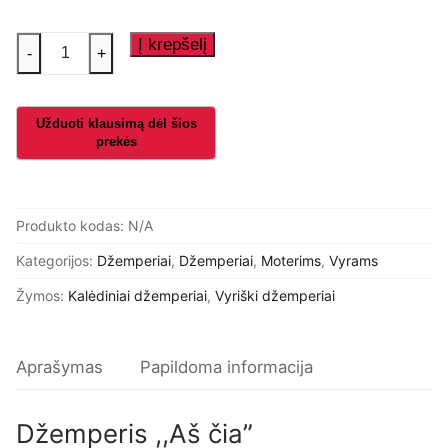
produkto
Į krepšelį
-
+
kiekis:
Džemperis
,,Aš
čia"
Produkto kodas:
N/A
Kategorijos:
Džemperiai
,
Džemperiai
,
Moterims
,
Vyrams
Žymos:
Kalėdiniai džemperiai
,
Vyriški džemperiai
Aprašymas
Papildoma informacija
Džemperis ,,Aš čia”