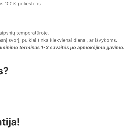
is 100% poliesteris.
laipsnių temperatūroje.
esnį svorį, puikiai tinka kiekvienai dienai, ar išvykoms.
gaminimo terminas 1-3 savaitės po apmokėjimo gavimo.
s?
tija!