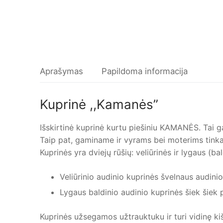
Aprašymas
Papildoma informacija
Kuprinė ,,Kamanės”
Išskirtinė kuprinė kurtu piešiniu KAMANĖS. Tai g
Taip pat, gaminame ir vyrams bei moterims tink
Kuprinės yra dviejų rūšių: veliūrinės ir lygaus (b
Veliūrinio audinio kuprinės švelnaus audinio,
Lygaus baldinio audinio kuprinės šiek šiek p
Kuprinės užsegamos užtrauktuku ir turi vidinę k