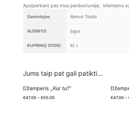
Apsiperkant pas mus parduotuvėje, klientams sut
Gamintojas
Ramus Triušis
AUDINYS:
lygus
KUPRINIŲ DYDIS:
M, L
Jums taip pat gali patikti…
Džemperis ,,Kur tu?”
Džemper
€
47.00
–
€
50.00
€
47.00
–