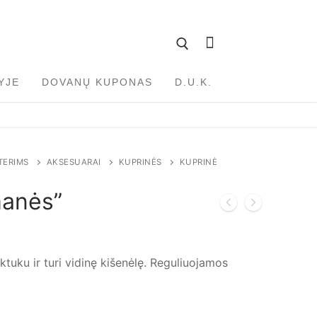
YJE
DOVANŲ KUPONAS
D.U.K.
TERIMS
AKSESUARAI
KUPRINĖS
KUPRINĖ
manės”
uku ir turi vidinę kišenėlę. Reguliuojamos