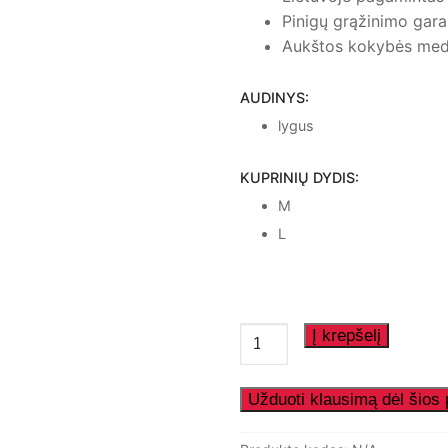
Pinigų grąžinimo gara
Aukštos kokybės med
AUDINYS:
lygus
KUPRINIŲ DYDIS:
M
L
produkto
Į krepšelį
kiekis:
Kuprinė
,,Kamanės"