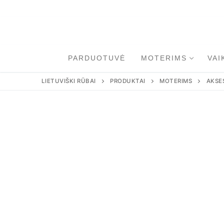
Eiti
prie
turinio
PARDUOTUVĖ
MOTERIMS
VAI
LIETUVIŠKI RŪBAI
PRODUKTAI
MOTERIMS
AKSE