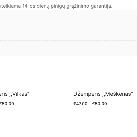
eikiama 14-os dienų pinigų grąžinimo garantija.
is ,,Vilkas”
Džemperis ,,Meškėnas”
€
50.00
€
47.00
–
€
50.00