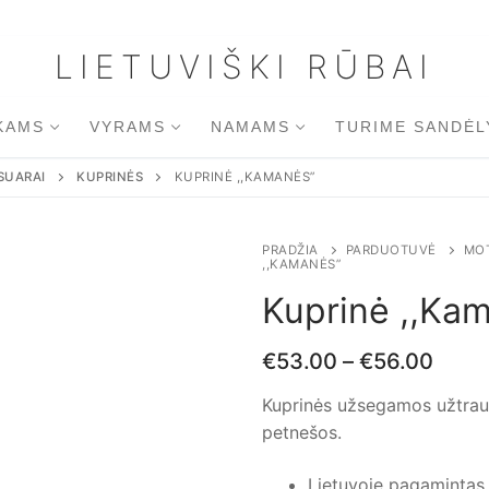
LIETUVIŠKI RŪBAI
KAMS
VYRAMS
NAMAMS
TURIME SANDĖL
SUARAI
KUPRINĖS
KUPRINĖ ,,KAMANĖS”
PRADŽIA
PARDUOTUVĖ
MO
,,KAMANĖS”
Kuprinė ,,Ka
€
53.00
–
€
56.00
Kuprinės užsegamos užtraukt
petnešos.
Lietuvoje pagamintas