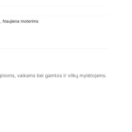
a
,
Naujiena moterims
rginoms, vaikams bei gamtos ir vilkų mylėtojams.