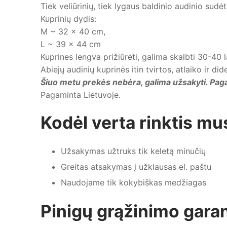
Tiek veliūrinių, tiek lygaus baldinio audinio sudėt
Kuprinių dydis:
M ~ 32 x 40 cm,
L ~ 39 x 44 cm
Kuprines lengva prižiūrėti, galima skalbti 30-40 
Abiejų audinių kuprinės itin tvirtos, atlaiko ir did
Šiuo metu prekės nebėra, galima užsakyti. Pa
Pagaminta Lietuvoje.
Kodėl verta rinktis mu
Užsakymas užtruks tik keletą minučių
Greitas atsakymas į užklausas el. paštu
Naudojame tik kokybiškas medžiagas
Pinigų grąžinimo garan