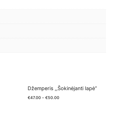
Džemperis ,,Šokinėjanti lapė”
€
47.00
–
€
50.00