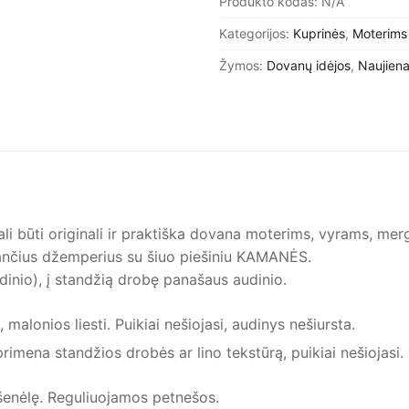
Produkto kodas:
N/A
Kategorijos:
Kuprinės
,
Moterims
Žymos:
Dovanų idėjos
,
Naujien
ali būti originali ir praktiška dovana moterims, vyrams, me
ančius džemperius su šiuo piešiniu KAMANĖS.
aldinio), į standžią drobę panašaus audinio.
 malonios liesti. Puikiai nešiojasi, audinys nešiursta.
rimena standžios drobės ar lino tekstūrą, puikiai nešiojasi.
išenėlę. Reguliuojamos petnešos.