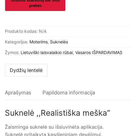
meška''
Produkto kodas:
N/A
Kategorijos:
Moterims
,
Suknelės
Žymos:
Lietuviški laisvalaikio rūbai
,
Vasaros IŠPARDAVIMAS
Dydžių lentelė
Aprašymas
Papildoma informacija
Suknelė ,,Realistiška meška”
Žaisminga suknelė su išsiuvinėta aplikacija.
Suknelė pritaikyta kasdieniniam devėjimui.