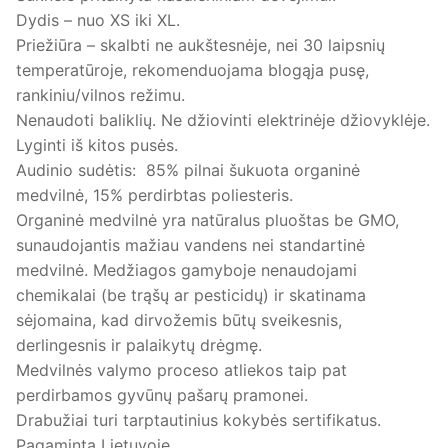
Dydis – nuo XS iki XL.
Priežiūra – skalbti ne aukštesnėje, nei 30 laipsnių
temperatūroje, rekomenduojama blogąja pusę,
rankiniu/vilnos režimu.
Nenaudoti baliklių. Ne džiovinti elektrinėje džiovyklėje.
Lyginti iš kitos pusės.
Audinio sudėtis: 85% pilnai šukuota organinė
medvilnė, 15% perdirbtas poliesteris.
Organinė medvilnė yra natūralus pluoštas be GMO,
sunaudojantis mažiau vandens nei standartinė
medvilnė. Medžiagos gamyboje nenaudojami
chemikalai (be trąšų ar pesticidų) ir skatinama
sėjomaina, kad dirvožemis būtų sveikesnis,
derlingesnis ir palaikytų drėgmę.
Medvilnės valymo proceso atliekos taip pat
perdirbamos gyvūnų pašarų pramonei.
Drabužiai turi tarptautinius kokybės sertifikatus.
Pagaminta Lietuvoje