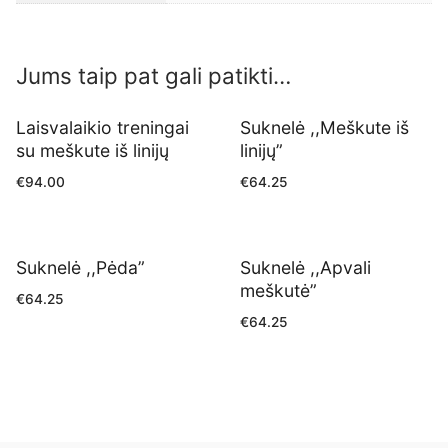
Jums taip pat gali patikti…
Laisvalaikio treningai
Suknelė ,,Meškute iš
su meškute iš linijų
linijų”
€
94.00
€
64.25
Suknelė ,,Pėda”
Suknelė ,,Apvali
meškutė”
€
64.25
€
64.25