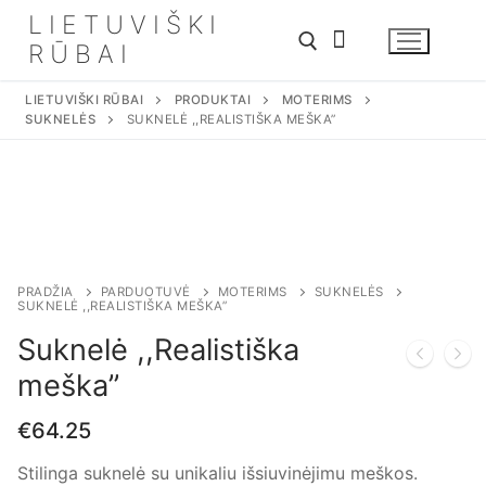
Eiti
LIETUVIŠKI
prie
RŪBAI
turinio
LIETUVIŠKI RŪBAI
PRODUKTAI
MOTERIMS
SUKNELĖS
SUKNELĖ ,,REALISTIŠKA MEŠKA”
PRADŽIA
PARDUOTUVĖ
MOTERIMS
SUKNELĖS
SUKNELĖ ,,REALISTIŠKA MEŠKA”
Suknelė ,,Realistiška
meška”
€
64.25
Stilinga suknelė su unikaliu išsiuvinėjimu meškos.