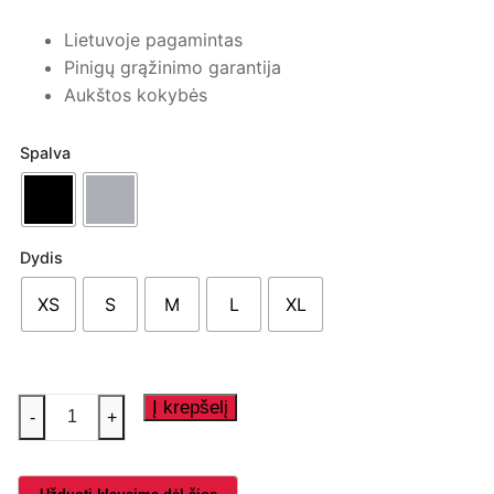
Lietuvoje pagamintas
Pinigų grąžinimo garantija
Aukštos kokybės
Spalva
Dydis
XS
S
M
L
XL
produkto
Į krepšelį
-
+
kiekis:
Suknelė
,,Realistiška