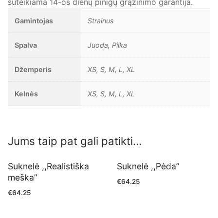
suteikiama 14-os dienų pinigų grąžinimo garantija.
Gamintojas
Strainus
Spalva
Juoda, Pilka
Džemperis
XS, S, M, L, XL
Kelnės
XS, S, M, L, XL
Jums taip pat gali patikti…
Suknelė ,,Realistiška
Suknelė ,,Pėda”
meška”
€
64.25
€
64.25