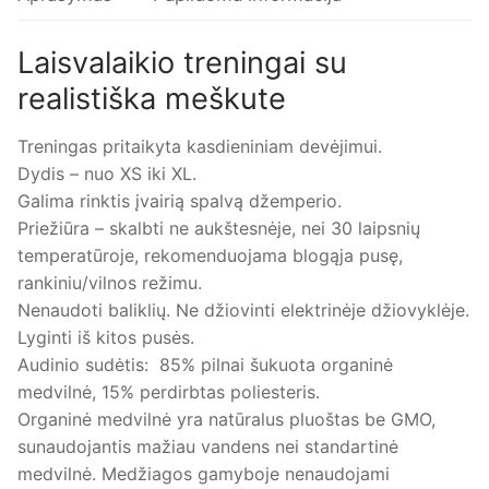
Laisvalaikio treningai su
realistiška meškute
Treningas pritaikyta kasdieniniam devėjimui.
Dydis – nuo XS iki XL.
Galima rinktis įvairią spalvą džemperio.
Priežiūra – skalbti ne aukštesnėje, nei 30 laipsnių
temperatūroje, rekomenduojama blogąja pusę,
rankiniu/vilnos režimu.
Nenaudoti baliklių. Ne džiovinti elektrinėje džiovyklėje.
Lyginti iš kitos pusės.
Audinio sudėtis: 85% pilnai šukuota organinė
medvilnė, 15% perdirbtas poliesteris.
Organinė medvilnė yra natūralus pluoštas be GMO,
sunaudojantis mažiau vandens nei standartinė
medvilnė. Medžiagos gamyboje nenaudojami