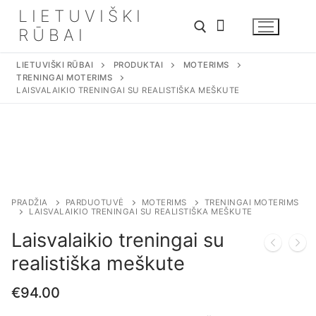
Eiti
LIETUVIŠKI
prie
RŪBAI
turinio
LIETUVIŠKI RŪBAI
PRODUKTAI
MOTERIMS
TRENINGAI MOTERIMS
Ieškoti:
LAISVALAIKIO TRENINGAI SU REALISTIŠKA MEŠKUTE
PRADŽIA
PARDUOTUVĖ
MOTERIMS
TRENINGAI MOTERIMS
LAISVALAIKIO TRENINGAI SU REALISTIŠKA MEŠKUTE
Laisvalaikio treningai su
realistiška meškute
€
94.00