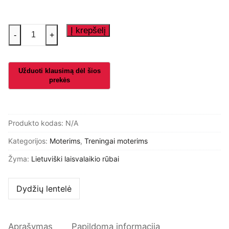
produkto
Į krepšelį
-
+
kiekis:
Laisvalaikio
treningai
su
realistiška
meškute
Produkto kodas:
N/A
Kategorijos:
Moterims
,
Treningai moterims
Žyma:
Lietuviški laisvalaikio rūbai
Dydžių lentelė
Aprašymas
Papildoma informacija