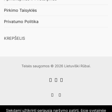
Pirkimo Taisyklės
Privatumo Politika
KREPŠELIS
Teisės saugomos © 2026 Lietuviški Rūbai.
Siekdami užtikrinti geriausią naršymo patirtį, šioje svetainėje