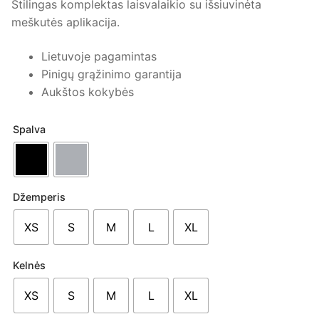
Stilingas komplektas laisvalaikio su išsiuvinėta
meškutės aplikacija.
Lietuvoje pagamintas
Pinigų grąžinimo garantija
Aukštos kokybės
Spalva
Džemperis
XS
S
M
L
XL
Kelnės
XS
S
M
L
XL