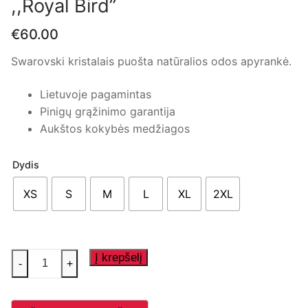
,,Royal Bird”
€
60.00
Swarovski kristalais puošta natūralios odos apyrankė.
Lietuvoje pagamintas
Pinigų grąžinimo garantija
Aukštos kokybės medžiagos
Dydis
XS
S
M
L
XL
2XL
produkto
Į krepšelį
-
+
kiekis:
Swarovski
kristalais