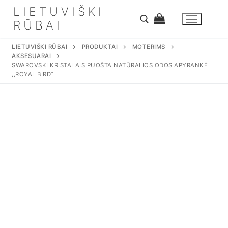
Eiti
LIETUVIŠKI
prie
RŪBAI
turinio
LIETUVIŠKI RŪBAI
PRODUKTAI
MOTERIMS
AKSESUARAI
Ieškoti:
SWAROVSKI KRISTALAIS PUOŠTA NATŪRALIOS ODOS APYRANKĖ
,,ROYAL BIRD”