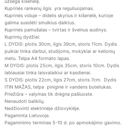
užsega kišenėlę.
Kuprinės rankenų ilgis yra reguliuojamas.
Kuprinės viduje – didelis skyrius ir kišenėlė, kurioje
galima susidėti smulkius daiktus.
Kuprinės pamušalas – tvirtas ir švelnus audinys.
Kuprinių dydžiai:
L DYDIS: plotis 30cm, ilgis 39cm, storis 11cm. Dydis
puikiai tinka darbui, studijoms, mokyklai ar kelionių
metu. Telpa A4 formato lapas.
M DYDIS: plotis 25cm, ilgis 35cm, storis 10cm. Dydis
labiausiai tinka laisvalaikiui ar kasdienai.
S DYDIS: plotis 22cm, ilgis 27cm, storis 7cm. Dydis
ITIN MAŽAS, telpa piniginė ir vandens buteliukas.
Priežiūra – valymas tik drėgna pašluoste.
Nenaudoti baliklių.
Nedžiovinti elektrinėje džiovyklėje.
Pagaminta Lietuvoje.
Pagaminimo terminas 5-10 d. po apmokėjimo gavimo.