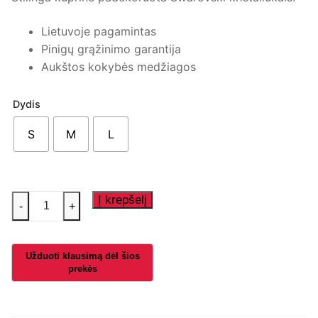
Lietuvoje pagamintas
Pinigų grąžinimo garantija
Aukštos kokybės medžiagos
Dydis
S
M
L
produkto
Į krepšelį
-
+
kiekis:
Kuprinė
„Vanilinė
žvaigždė"
su
papuošimu