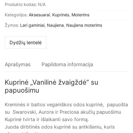
Produkto kodas:
N/A
Kategorijos:
Aksesuarai
,
Kuprinės
,
Moterims
Žymos:
Lari gaminiai
,
Naujiena
,
Naujiena moterims
Dydžių lentelė
Aprašymas
Papildoma informacija
Kuprinė „Vanilinė žvaigždė” su
papuošimu
Kreminės ir baltos veganiškos odos kuprinė, papuošta
su Swarovski, Aurora ir Preciosa akučių papuošimu
Kuprinė tvirta ir išlaikanti savo formą.
Juoda dirbtinės odos kuprinė su antkišeniu, kuris