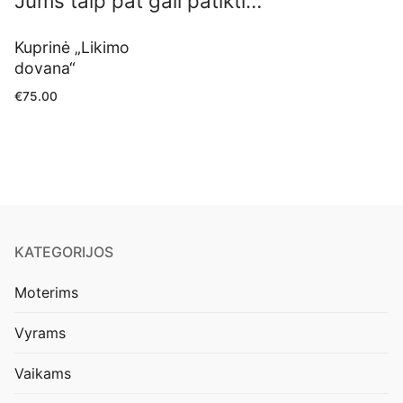
Jums taip pat gali patikti…
Kuprinė „Likimo
dovana“
€
75.00
KATEGORIJOS
Moterims
Vyrams
Vaikams