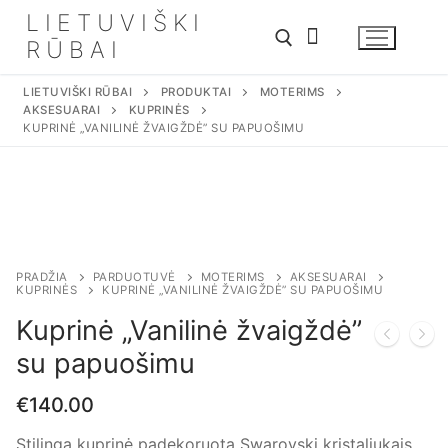
Eiti
LIETUVIŠKI
prie
RŪBAI
turinio
LIETUVIŠKI RŪBAI
PRODUKTAI
MOTERIMS
AKSESUARAI
KUPRINĖS
Ieškoti:
KUPRINĖ „VANILINĖ ŽVAIGŽDĖ” SU PAPUOŠIMU
PRADŽIA
PARDUOTUVĖ
MOTERIMS
AKSESUARAI
KUPRINĖS
KUPRINĖ „VANILINĖ ŽVAIGŽDĖ” SU PAPUOŠIMU
Kuprinė „Vanilinė žvaigždė”
su papuošimu
€
140.00
Stilinga kuprinė padekoruota Swarovski kristaliukais.