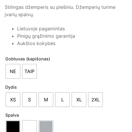
Stilingas džemperis su piešiniu. Džemperių turime
įvarių spalvų.
Lietuvoje pagamintas
Pinigų grąžinimo garantija
Aukštos kokybės
Gobtuvas (kapišonas)
NE
TAIP
Dydis
XS
S
M
L
XL
2XL
Spalva