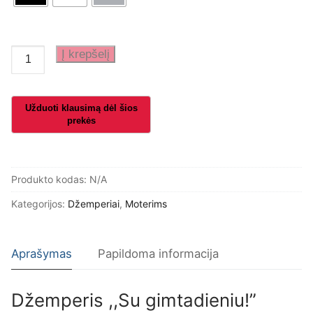
produkto
Į krepšelį
kiekis:
Džemperis
,,Su
gimtadieniu!"
Produkto kodas:
N/A
Kategorijos:
Džemperiai
,
Moterims
Aprašymas
Papildoma informacija
Džemperis ,,Su gimtadieniu!”