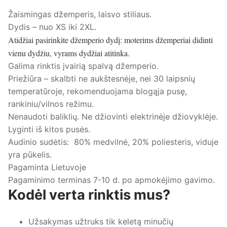
Žaismingas džemperis, laisvo stiliaus.
Dydis – nuo XS iki 2XL.
Atidžiai pasirinkite džemperio dydį: moterims džemperiai didinti
vienu dydžiu, vyrams dydžiai atitinka.
Galima rinktis įvairią spalvą džemperio.
Priežiūra – skalbti ne aukštesnėje, nei 30 laipsnių
temperatūroje, rekomenduojama blogąja pusę,
rankiniu/vilnos režimu.
Nenaudoti baliklių. Ne džiovinti elektrinėje džiovyklėje.
Lyginti iš kitos pusės.
Audinio sudėtis: 80% medvilnė, 20% poliesteris, viduje
yra pūkelis.
Pagaminta Lietuvoje
Pagaminimo terminas 7-10 d. po apmokėjimo gavimo.
Kodėl verta rinktis mus?
Užsakymas užtruks tik keletą minučių