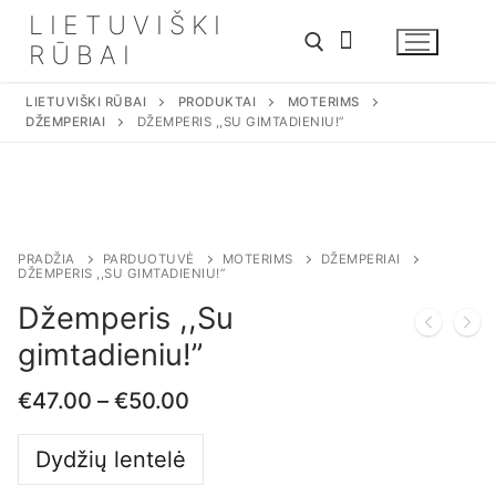
Eiti
LIETUVIŠKI
prie
RŪBAI
turinio
LIETUVIŠKI RŪBAI
PRODUKTAI
MOTERIMS
DŽEMPERIAI
DŽEMPERIS ,,SU GIMTADIENIU!”
PRADŽIA
PARDUOTUVĖ
MOTERIMS
DŽEMPERIAI
DŽEMPERIS ,,SU GIMTADIENIU!”
Džemperis ,,Su
gimtadieniu!”
€
47.00
–
€
50.00
Dydžių lentelė