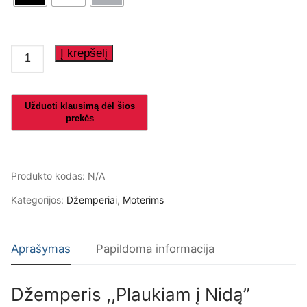
produkto
Į krepšelį
kiekis:
Džemperis
,,Plaukiam
į
Nidą"
Produkto kodas:
N/A
Kategorijos:
Džemperiai
,
Moterims
Aprašymas
Papildoma informacija
Džemperis ,,Plaukiam į Nidą”