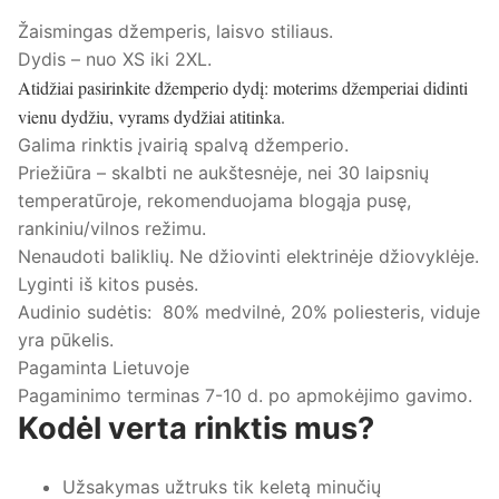
Žaismingas džemperis, laisvo stiliaus.
Dydis – nuo XS iki 2XL.
Atidžiai pasirinkite džemperio dydį: moterims džemperiai didinti
vienu dydžiu, vyrams dydžiai atitinka.
Galima rinktis įvairią spalvą džemperio.
Priežiūra – skalbti ne aukštesnėje, nei 30 laipsnių
temperatūroje, rekomenduojama blogąja pusę,
rankiniu/vilnos režimu.
Nenaudoti baliklių. Ne džiovinti elektrinėje džiovyklėje.
Lyginti iš kitos pusės.
Audinio sudėtis: 80% medvilnė, 20% poliesteris, viduje
yra pūkelis.
Pagaminta Lietuvoje
Pagaminimo terminas 7-10 d. po apmokėjimo gavimo.
Kodėl verta rinktis mus?
Užsakymas užtruks tik keletą minučių