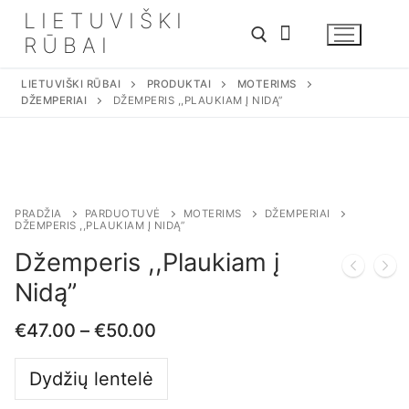
Eiti
LIETUVIŠKI
prie
RŪBAI
turinio
LIETUVIŠKI RŪBAI
PRODUKTAI
MOTERIMS
DŽEMPERIAI
DŽEMPERIS ,,PLAUKIAM Į NIDĄ”
PRADŽIA
PARDUOTUVĖ
MOTERIMS
DŽEMPERIAI
DŽEMPERIS ,,PLAUKIAM Į NIDĄ”
Džemperis ,,Plaukiam į
Nidą”
€
47.00
–
€
50.00
Dydžių lentelė