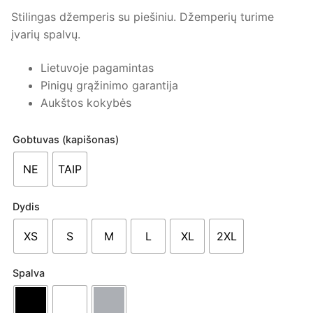
Stilingas džemperis su piešiniu. Džemperių turime
įvarių spalvų.
Lietuvoje pagamintas
Pinigų grąžinimo garantija
Aukštos kokybės
Gobtuvas (kapišonas)
NE
TAIP
Dydis
XS
S
M
L
XL
2XL
Spalva