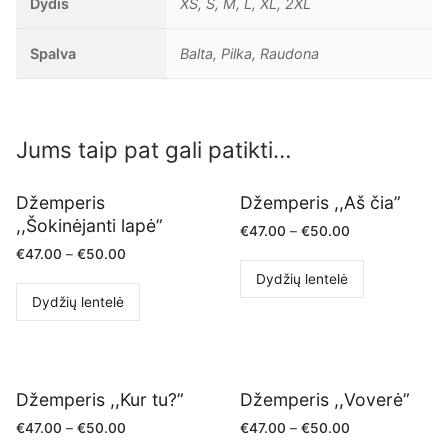
Dydis
XS, S, M, L, XL, 2XL
Spalva
Balta, Pilka, Raudona
Jums taip pat gali patikti…
Džemperis
Džemperis ,,Aš čia”
,,Šokinėjanti lapė”
€
47.00
–
€
50.00
€
47.00
–
€
50.00
Dydžių lentelė
Dydžių lentelė
Džemperis ,,Kur tu?”
Džemperis ,,Voverė”
€
47.00
–
€
50.00
€
47.00
–
€
50.00