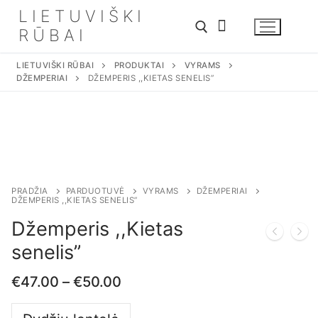
Eiti
LIETUVIŠKI
prie
RŪBAI
turinio
LIETUVIŠKI RŪBAI
PRODUKTAI
VYRAMS
DŽEMPERIAI
DŽEMPERIS ,,KIETAS SENELIS”
Ieškoti:
PRADŽIA
PARDUOTUVĖ
VYRAMS
DŽEMPERIAI
DŽEMPERIS ,,KIETAS SENELIS”
Džemperis ,,Kietas
senelis”
€
47.00
–
€
50.00