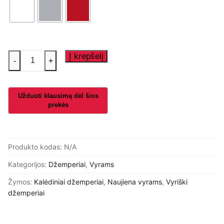
produkto
Į krepšelį
-
+
kiekis:
Džemperis
,,Kietas
senelis"
Produkto kodas:
N/A
Kategorijos:
Džemperiai
,
Vyrams
Žymos:
Kalėdiniai džemperiai
,
Naujiena vyrams
,
Vyriški
džemperiai