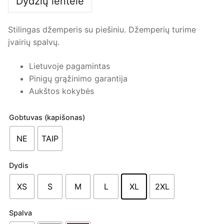
Dydžių lentelė
Stilingas džemperis su piešiniu. Džemperių turime
įvairių spalvų.
Lietuvoje pagamintas
Pinigų grąžinimo garantija
Aukštos kokybės
Gobtuvas (kapišonas)
NE
TAIP
Dydis
XS
S
M
L
XL
2XL
Spalva