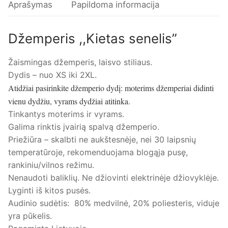
Aprašymas
Papildoma informacija
Džemperis ,,Kietas senelis”
Žaismingas džemperis, laisvo stiliaus.
Dydis – nuo XS iki 2XL.
Atidžiai pasirinkite džemperio dydį: moterims džemperiai didinti
vienu dydžiu, vyrams dydžiai atitinka.
Tinkantys moterims ir vyrams.
Galima rinktis įvairią spalvą džemperio.
Priežiūra – skalbti ne aukštesnėje, nei 30 laipsnių
temperatūroje, rekomenduojama blogąja pusę,
rankiniu/vilnos režimu.
Nenaudoti baliklių. Ne džiovinti elektrinėje džiovyklėje.
Lyginti iš kitos pusės.
Audinio sudėtis: 80% medvilnė, 20% poliesteris, viduje
yra pūkelis.