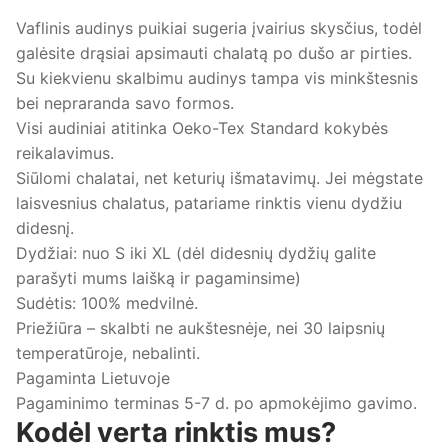
Vaflinis audinys puikiai sugeria įvairius skysčius, todėl
galėsite drąsiai apsimauti chalatą po dušo ar pirties.
Su kiekvienu skalbimu audinys tampa vis minkštesnis
bei nepraranda savo formos.
Visi audiniai atitinka Oeko-Tex Standard kokybės
reikalavimus.
Siūlomi chalatai, net keturių išmatavimų. Jei mėgstate
laisvesnius chalatus, patariame rinktis vienu dydžiu
didesnį.
Dydžiai: nuo S iki XL (dėl didesnių dydžių galite
parašyti mums laišką ir pagaminsime)
Sudėtis: 100% medvilnė.
Priežiūra – skalbti ne aukštesnėje, nei 30 laipsnių
temperatūroje, nebalinti.
Pagaminta Lietuvoje
Pagaminimo terminas 5-7 d. po apmokėjimo gavimo.
Kodėl verta rinktis mus?