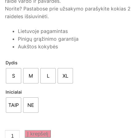
raidė vardo ir pavardės.
Norite? Pastabose prie užsakymo parašykite kokias 2
raideles išsiuvinėti.
Lietuvoje pagamintas
Pinigų grąžinimo garantija
Aukštos kokybės
Dydis
S
M
L
XL
Inicialai
TAIP
NE
produkto
Į krepšelį