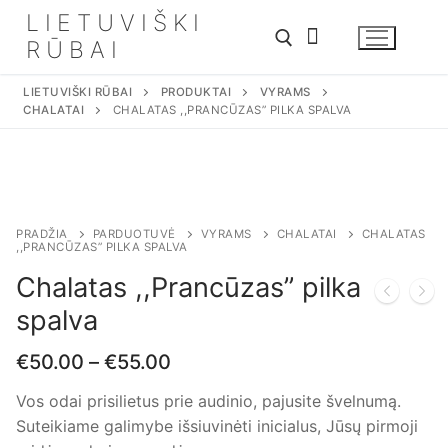
Eiti
LIETUVIŠKI
prie
RŪBAI
turinio
LIETUVIŠKI RŪBAI
PRODUKTAI
VYRAMS
CHALATAI
CHALATAS ,,PRANCŪZAS” PILKA SPALVA
PRADŽIA
PARDUOTUVĖ
VYRAMS
CHALATAI
CHALATAS
,,PRANCŪZAS” PILKA SPALVA
Chalatas ,,Prancūzas” pilka
spalva
€
50.00
–
€
55.00
Vos odai prisilietus prie audinio, pajusite švelnumą.
Suteikiame galimybe išsiuvinėti inicialus, Jūsų pirmoji