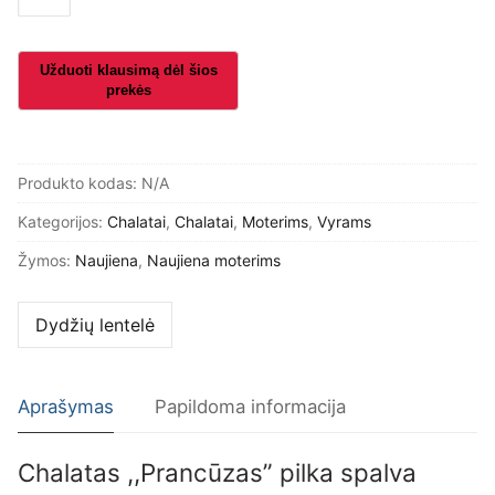
kiekis:
Chalatas
,,Prancūzas"
pilka
spalva
Produkto kodas:
N/A
Kategorijos:
Chalatai
,
Chalatai
,
Moterims
,
Vyrams
Žymos:
Naujiena
,
Naujiena moterims
Dydžių lentelė
Aprašymas
Papildoma informacija
Chalatas ,,Prancūzas” pilka spalva