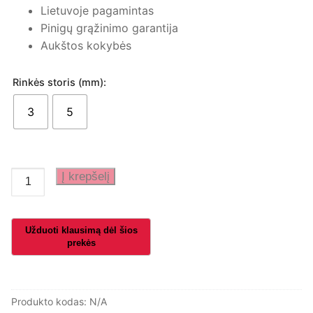
Lietuvoje pagamintas
Pinigų grąžinimo garantija
Aukštos kokybės
Rinkės storis (mm):
3
5
produkto
Į krepšelį
kiekis:
Auskarai
su
rožiniu
kvarcu
Produkto kodas:
N/A