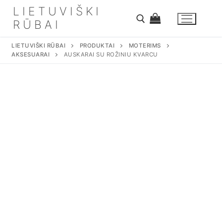
Eiti
LIETUVIŠKI
prie
RŪBAI
turinio
LIETUVIŠKI RŪBAI
PRODUKTAI
MOTERIMS
AKSESUARAI
AUSKARAI SU ROŽINIU KVARCU