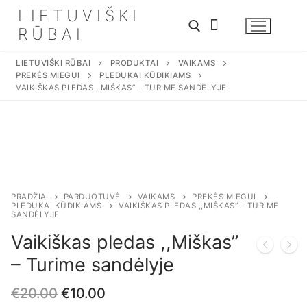
Eiti
LIETUVIŠKI
prie
RŪBAI
turinio
LIETUVIŠKI RŪBAI
PRODUKTAI
VAIKAMS
PREKĖS MIEGUI
PLEDUKAI KŪDIKIAMS
VAIKIŠKAS PLEDAS ,,MIŠKAS” – TURIME SANDĖLYJE
PRADŽIA
PARDUOTUVĖ
VAIKAMS
PREKĖS MIEGUI
PLEDUKAI KŪDIKIAMS
VAIKIŠKAS PLEDAS ,,MIŠKAS” – TURIME
SANDĖLYJE
Vaikiškas pledas ,,Miškas”
– Turime sandėlyje
€
20.00
€
10.00