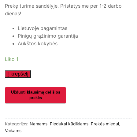
Prekę turime sandėlyje. Pristatysime per 1-2 darbo
dienas!
Lietuvoje pagamintas
Pinigų grąžinimo garantija
Aukštos kokybės
Liko 1
produkto
Į krepšelį
kiekis:
Vaikiškas
pledas
,,Miškas"
-
Turime
Kategorijos:
Namams
,
Pledukai kūdikiams
,
Prekės miegui
,
sandėlyje
Vaikams