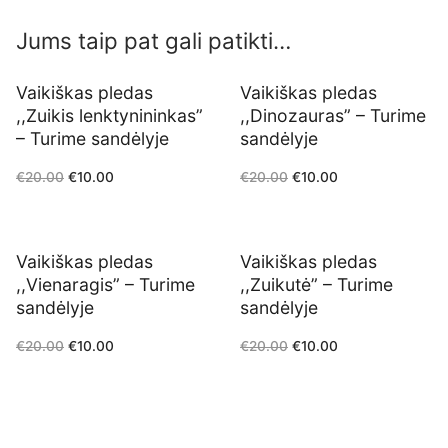
Jums taip pat gali patikti…
Vaikiškas pledas
Vaikiškas pledas
-50%
-50%
,,Zuikis lenktynininkas”
,,Dinozauras” – Turime
– Turime sandėlyje
sandėlyje
€
20.00
€
10.00
€
20.00
€
10.00
Vaikiškas pledas
Vaikiškas pledas
-50%
-50%
,,Vienaragis” – Turime
,,Zuikutė” – Turime
sandėlyje
sandėlyje
€
20.00
€
10.00
€
20.00
€
10.00