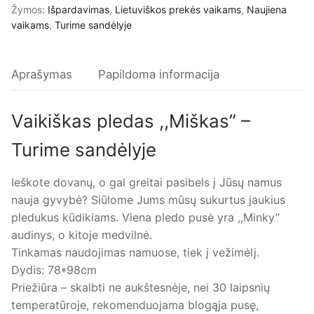
Žymos:
Išpardavimas
,
Lietuviškos prekės vaikams
,
Naujiena
vaikams
,
Turime sandėlyje
Aprašymas
Papildoma informacija
Vaikiškas pledas ,,Miškas” –
Turime sandėlyje
Ieškote dovanų, o gal greitai pasibels į Jūsų namus
nauja gyvybė? Siūlome Jums mūsų sukurtus jaukius
pledukus kūdikiams. Viena pledo pusė yra ,,Minky”
audinys, o kitoje medvilnė.
Tinkamas naudojimas namuose, tiek į vežimėlį.
Dydis: 78*98cm
Priežiūra – skalbti ne aukštesnėje, nei 30 laipsnių
temperatūroje, rekomenduojama blogąja pusę,