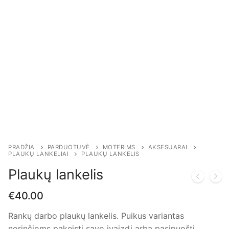
PRADŽIA
PARDUOTUVĖ
MOTERIMS
AKSESUARAI
PLAUKŲ LANKELIAI
PLAUKŲ LANKELIS
Plaukų lankelis
€
40.00
Rankų darbo plaukų lankelis. Puikus variantas
norinčioms pakeisti savo įvaizdį arba pasipuošti.