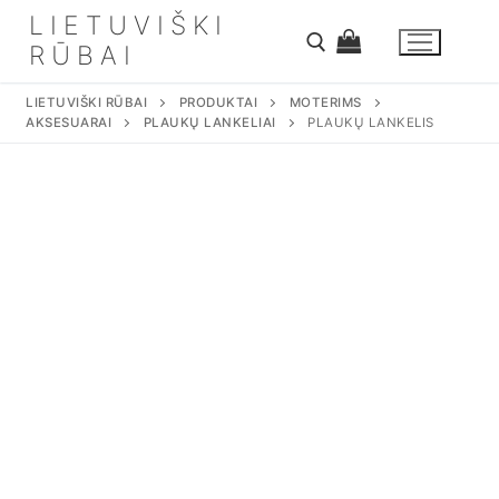
Eiti
LIETUVIŠKI
prie
RŪBAI
turinio
LIETUVIŠKI RŪBAI
PRODUKTAI
MOTERIMS
AKSESUARAI
PLAUKŲ LANKELIAI
PLAUKŲ LANKELIS
Ieškoti: