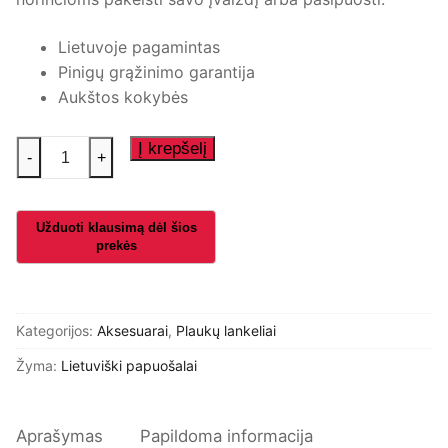
Lietuvoje pagamintas
Pinigų grąžinimo garantija
Aukštos kokybės
produkto
Į krepšelį
-
+
kiekis:
Plaukų
lankelis
Kategorijos:
Aksesuarai
,
Plaukų lankeliai
Žyma:
Lietuviški papuošalai
Aprašymas
Papildoma informacija