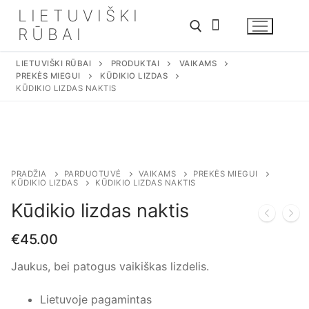
Eiti
LIETUVIŠKI
prie
RŪBAI
turinio
LIETUVIŠKI RŪBAI
PRODUKTAI
VAIKAMS
PREKĖS MIEGUI
KŪDIKIO LIZDAS
Ieškoti:
KŪDIKIO LIZDAS NAKTIS
PRADŽIA
PARDUOTUVĖ
VAIKAMS
PREKĖS MIEGUI
KŪDIKIO LIZDAS
KŪDIKIO LIZDAS NAKTIS
Kūdikio lizdas naktis
€
45.00
Jaukus, bei patogus vaikiškas lizdelis.
Lietuvoje pagamintas