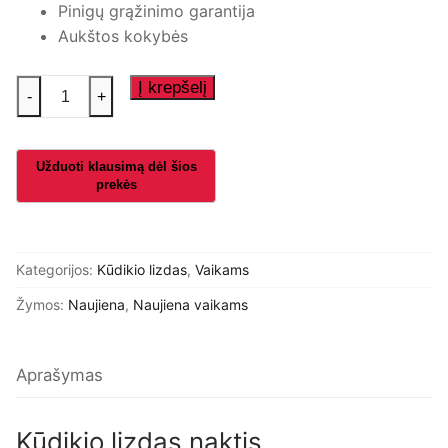
Pinigų grąžinimo garantija
Aukštos kokybės
produkto
Į krepšelį
-
+
kiekis:
Kūdikio
lizdas
naktis
Kategorijos:
Kūdikio lizdas
,
Vaikams
Žymos:
Naujiena
,
Naujiena vaikams
Aprašymas
Kūdikio lizdas naktis