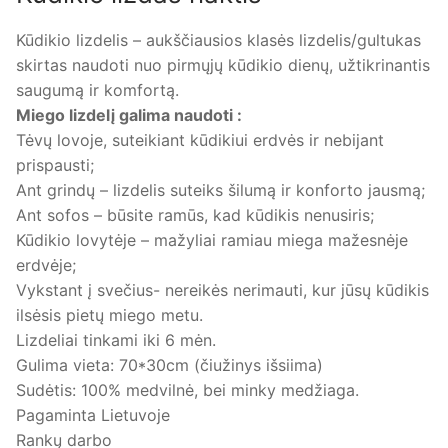
Kūdikio lizdelis – aukščiausios klasės lizdelis/gultukas
skirtas naudoti nuo pirmųjų kūdikio dienų, užtikrinantis
saugumą ir komfortą.
Miego lizdelį galima naudoti :
Tėvų lovoje, suteikiant kūdikiui erdvės ir nebijant
prispausti;
Ant grindų – lizdelis suteiks šilumą ir konforto jausmą;
Ant sofos – būsite ramūs, kad kūdikis nenusiris;
Kūdikio lovytėje – mažyliai ramiau miega mažesnėje
erdvėje;
Vykstant į svečius- nereikės nerimauti, kur jūsų kūdikis
ilsėsis pietų miego metu.
Lizdeliai tinkami iki 6 mėn.
Gulima vieta: 70*30cm (čiužinys išsiima)
Sudėtis: 100% medvilnė, bei minky medžiaga.
Pagaminta Lietuvoje
Rankų darbo