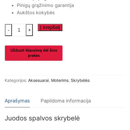
Pinigų grąžinimo garantija
Aukštos kokybės
produkto
Į krepšelį
-
+
kiekis:
Juodos
spalvos
skrybelė
Kategorijos:
Aksesuarai
,
Moterims
,
Skrybėlės
Aprašymas
Papildoma informacija
Juodos spalvos skrybelė