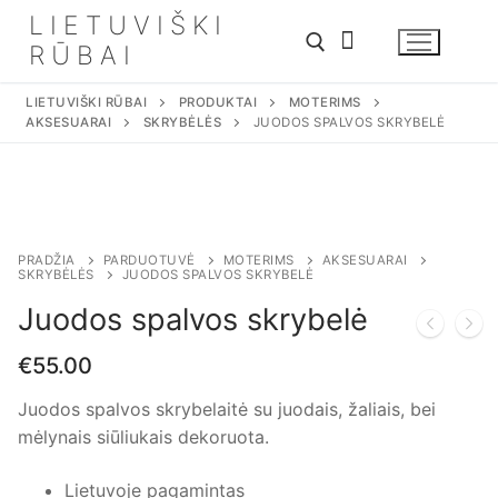
Eiti
LIETUVIŠKI
prie
RŪBAI
turinio
LIETUVIŠKI RŪBAI
PRODUKTAI
MOTERIMS
AKSESUARAI
SKRYBĖLĖS
JUODOS SPALVOS SKRYBELĖ
Ieškoti:
PRADŽIA
PARDUOTUVĖ
MOTERIMS
AKSESUARAI
SKRYBĖLĖS
JUODOS SPALVOS SKRYBELĖ
Juodos spalvos skrybelė
€
55.00
Juodos spalvos skrybelaitė su juodais, žaliais, bei
mėlynais siūliukais dekoruota.
Lietuvoje pagamintas