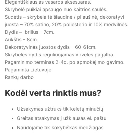
Elegantiškiausias vasaros aksesuaras.
Skrybelė puikiai apsaugo nuo kaitrios saulės.
Sudėtis – skrybelaitė šiaudinė / pliaušinė, dekoratyvi
juosta – 70% satino, 20% poliesterio ir 10% medvilnės.
Dydis – brilius – 7cm.
Aukštis – 8cm.
Dekoratyvinės juostos dydis – 60-61cm.
Skrybelės dydis reguliuojamas virvelės pagalba.
Pagaminimo terminas 2-4d. po apmokėjimo gavimo.
Pagaminta Lietuvoje
Rankų darbo
Kodėl verta rinktis mus?
Užsakymas užtruks tik keletą minučių
Greitas atsakymas į užklausas el. paštu
Naudojame tik kokybiškas medžiagas