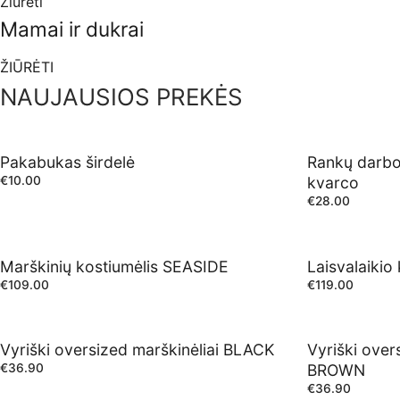
Žiūrėti
Mamai ir dukrai
ŽIŪRĖTI
NAUJAUSIOS PREKĖS
Pakabukas širdelė
Rankų darbo 
€
10.00
kvarco
€
28.00
Marškinių kostiumėlis SEASIDE
Laisvalaiki
€
109.00
€
119.00
Vyriški oversized marškinėliai BLACK
Vyriški over
€
36.90
BROWN
€
36.90