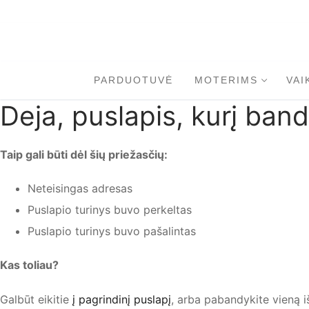
Eiti
prie
turinio
PARDUOTUVĖ
MOTERIMS
VAI
Deja, puslapis, kurį band
Taip gali būti dėl šių priežasčių:
Neteisingas adresas
Puslapio turinys buvo perkeltas
Puslapio turinys buvo pašalintas
Kas toliau?
Galbūt eikitie
į pagrindinį puslapį
, arba
pabandykite vieną i