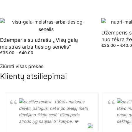
Džemperis s
nuo tėkra ž
Džemperis su užrašu ,,Visų galų
€
35.00
–
€
40.
meistras arba tiesiog senelis”
€
35.00
–
€
40.00
Žiūrėti visas prekes
Klientų atsiliepimai
100% - malonus
dėvėti, patogus, net ir po dviejų metų
Buvo ma
dėvėjimo “kieta sesė” džemperis
prekę g
atrodo lyg naujas! 5* kokybė. ❤️
dėkingi!!