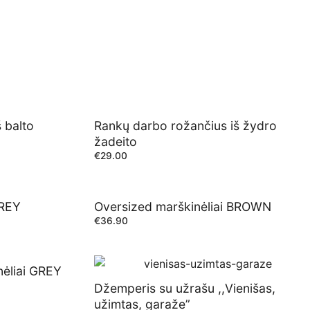
 balto
Rankų darbo rožančius iš žydro
žadeito
€
29.00
GREY
Oversized marškinėliai BROWN
€
36.90
nėliai GREY
Džemperis su užrašu ,,Vienišas,
užimtas, garaže”