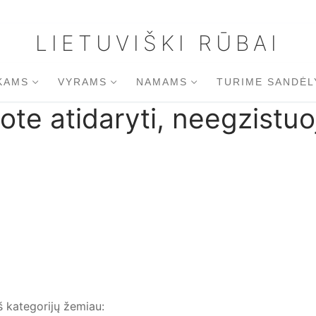
LIETUVIŠKI RŪBAI
KAMS
VYRAMS
NAMAMS
TURIME SANDĖL
ote atidaryti, neegzistuo
š kategorijų žemiau: