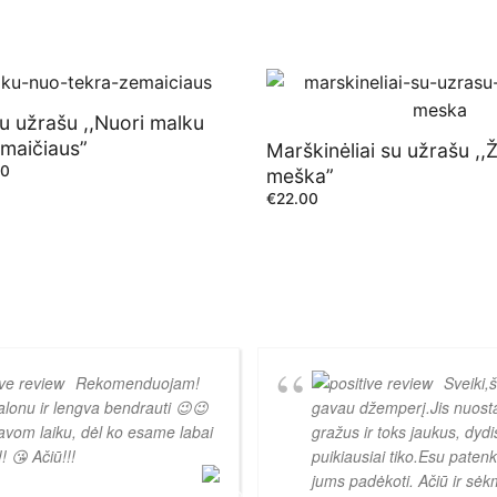
u užrašu ,,Nuori malku
emaičiaus”
Marškinėliai su užrašu ,,
00
meška”
€
22.00
Rekomenduojam!
Sveiki,
lonu ir lengva bendrauti 😉😉
gavau džemperį.Jis nuost
avom laiku, dėl ko esame labai
gražus ir toks jaukus, dyd
! 😘 Ačiū!!!
puikiausiai tiko.Esu patenk
jums padėkoti. Ačiū ir sė