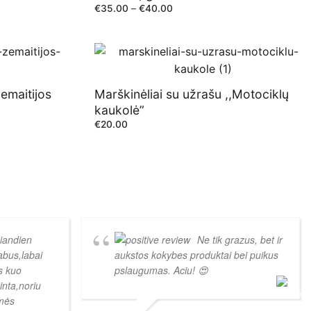
€
35.00
–
€
40.00
Žemaitijos
Marškinėliai su užrašu ,,Motociklų
kaukolė”
€
20.00
šiandien
Ne tik grazus, bet ir
abus,labai
aukstos kokybes produktai bei puikus
is kuo
pslaugumas. Aciu! 😍
inta,noriu
kmės