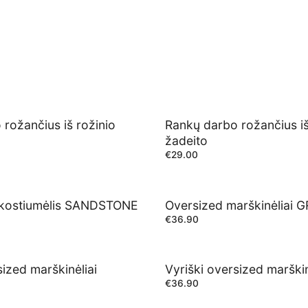
rožančius iš rožinio
Rankų darbo rožančius iš
žadeito
€
29.00
o kostiumėlis SANDSTONE
Oversized marškinėliai 
€
36.90
sized marškinėliai
Vyriški oversized marški
€
36.90