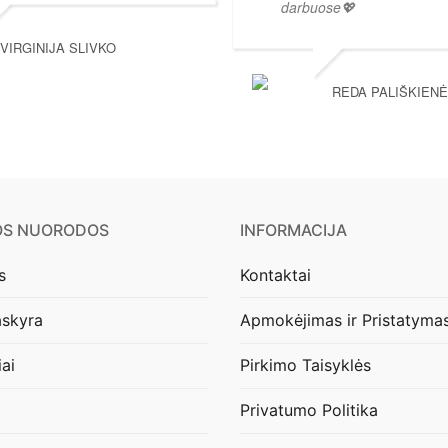
darbuose💖
VIRGINIJA SLIVKO
REDA PALIŠKIENĖ
OS NUORODOS
INFORMACIJA
s
Kontaktai
skyra
Apmokėjimas ir Pristatyma
iai
Pirkimo Taisyklės
Privatumo Politika