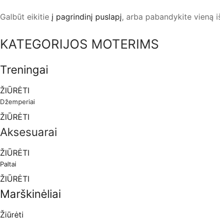
Galbūt eikitie
į pagrindinį puslapį
, arba
pabandykite vieną i
KATEGORIJOS MOTERIMS
Treningai
ŽIŪRĖTI
Džemperiai
ŽIŪRĖTI
Aksesuarai
ŽIŪRĖTI
Paltai
ŽIŪRĖTI
Marškinėliai
Žiūrėti